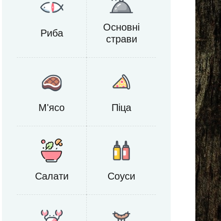
Основні
Риба
страви
M'ясо
Піца
Салати
Соуси