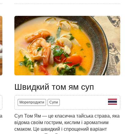
Швидкий том ям суп
Морепродукти
Супи
ка
Суп Том Ям — це класична тайська страва, яка
відома своїм гострим, кислим і ароматним
смаком. Це швидкий і спрощений варіант