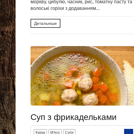
моркву, цибулю, часник, рис, томатну пасту та
волоські горіхи з додаванням...
Детальніше
Суп з фрикадельками
Курка
M'ясо
Супи