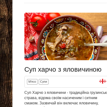
Суп харчо з яловичиною
M'ясо
Супи
Суп Харчо з яловичини - традиційна грузинсь
страва, відома своїм насиченим і ситним
смаком. Зазвичай він включає яловичину,