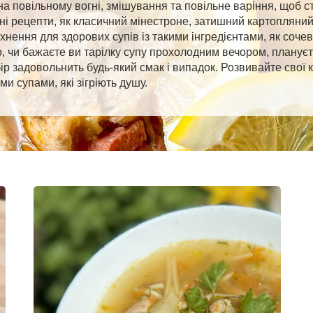
 на повільному вогні, змішування та повільне варіння, щоб 
рні рецепти, як класичний мінестроне, затишний картопляний
хнення для здорових супів із такими інгредієнтами, як сочеви
го, чи бажаєте ви тарілку супу прохолодним вечором, плануєт
ір задовольнить будь-який смак і випадок. Розвивайте свої
и супами, які зігріють душу.