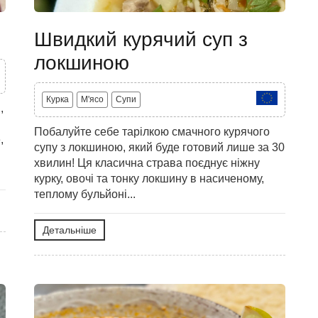
Швидкий курячий суп з
локшиною
Курка
M'ясо
Супи
,
Побалуйте себе тарілкою смачного курячого
,
супу з локшиною, який буде готовий лише за 30
хвилин! Ця класична страва поєднує ніжну
курку, овочі та тонку локшину в насиченому,
теплому бульйоні...
Детальніше