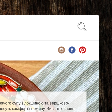
урячого супу з локшиною та вершково-
несуть комфорт і поживу. Вивчіть основні