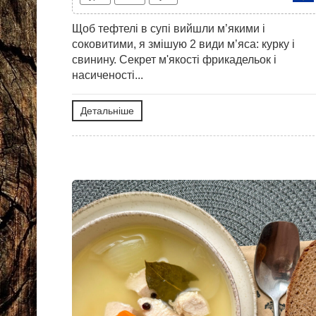
Щоб тефтелі в супі вийшли м’якими і
соковитими, я змішую 2 види м’яса: курку і
свинину. Секрет м'якості фрикадельок і
насиченості...
Детальніше