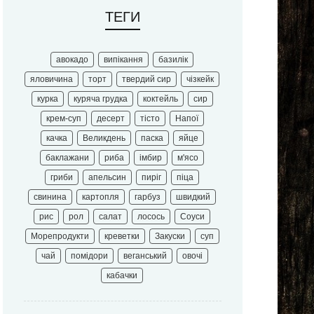
ТЕГИ
авокадо
випікання
базилік
яловичина
торт
твердий сир
чізкейк
курка
куряча грудка
коктейль
сир
крем-суп
десерт
тісто
Напої
качка
Великдень
паска
яйце
баклажани
риба
імбир
м'ясо
гриби
апельсин
пиріг
піца
свинина
картопля
гарбуз
швидкий
рис
рол
салат
лосось
Соуси
Морепродукти
креветки
Закуски
суп
чай
помідори
веганський
овочі
кабачки