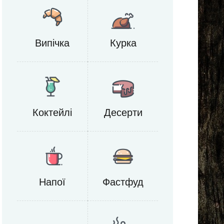
Випічка
Курка
Коктейлі
Десерти
Напої
Фастфуд