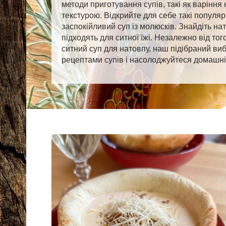
методи приготування супів, такі як варіння
текстурою. Відкрийте для себе такі популя
заспокійливий суп із молюсків. Знайдіть нат
підходять для ситної їжі. Незалежно від то
ситний суп для натовпу, наш підібраний виб
рецептами супів і насолоджуйтеся домашнім