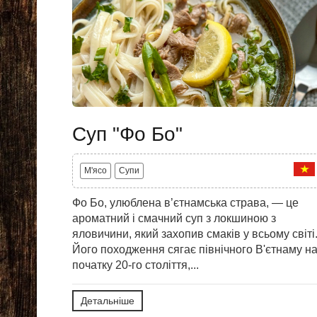
Суп "Фо Бо"
M'ясо
Супи
Фо Бо, улюблена в’єтнамська страва, — це
ароматний і смачний суп з локшиною з
яловичини, який захопив смаків у всьому світі
Його походження сягає північного В'єтнаму н
початку 20-го століття,...
Детальніше