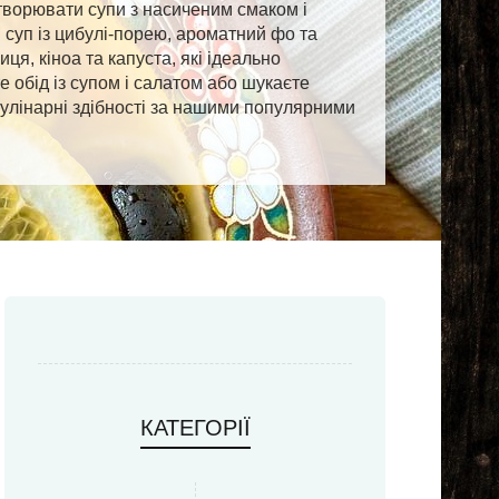
створювати супи з насиченим смаком і
 суп із цибулі-порею, ароматний фо та
ця, кіноа та капуста, які ідеально
е обід із супом і салатом або шукаєте
 кулінарні здібності за нашими популярними
КАТЕГОРІЇ