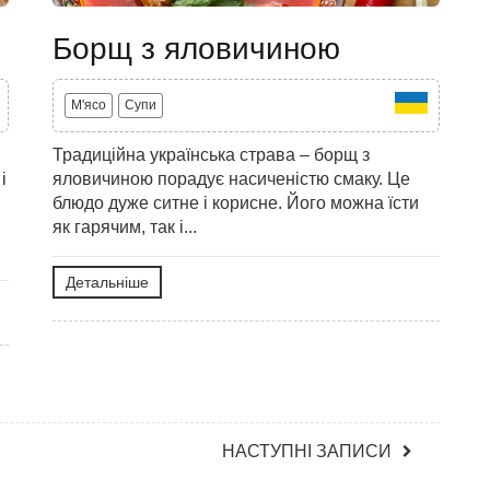
Борщ з яловичиною
M'ясо
Супи
Традиційна українська страва – борщ з
і
яловичиною порадує насиченістю смаку. Це
блюдо дуже ситне і корисне. Його можна їсти
як гарячим, так і...
Детальніше
НАСТУПНІ ЗАПИСИ