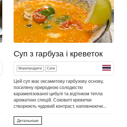
Суп з гарбуза і креветок
Морепродукти
Супи
Цей суп має оксамитову гарбузову основу,
посилену природною солодкістю
.
карамелізованої цибулі та відтінком тепла
а
ароматних спецій. Соковиті креветки
створюють чудовий контраст, наповнюючи...
Детальніше