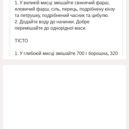
1. У великій мисці змішайте свинячий фарш,
яловичий фарш, сіль, перець, подрібнену кінзу
та петрушку, подрібнений часник та цибулю.
2. Додайте воду до начинки. Добре
перемішайте до однорідної маси.
ТІСТО
1. У глибокій мисці змішайте 700 г борошна, 320
мл холодної води та ½ ч. л. солі. Замісіть
однорідне круте тісто.
2. Помістіт
...
Переглянути більше