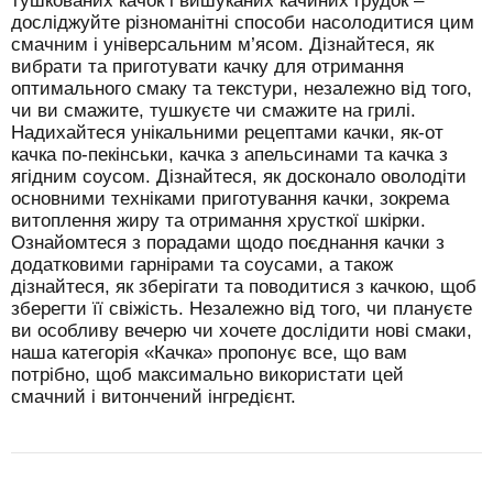
тушкованих качок і вишуканих качиних грудок –
досліджуйте різноманітні способи насолодитися цим
смачним і універсальним м’ясом. Дізнайтеся, як
вибрати та приготувати качку для отримання
оптимального смаку та текстури, незалежно від того,
чи ви смажите, тушкуєте чи смажите на грилі.
Надихайтеся унікальними рецептами качки, як-от
качка по-пекінськи, качка з апельсинами та качка з
ягідним соусом. Дізнайтеся, як досконало оволодіти
основними техніками приготування качки, зокрема
витоплення жиру та отримання хрусткої шкірки.
Ознайомтеся з порадами щодо поєднання качки з
додатковими гарнірами та соусами, а також
дізнайтеся, як зберігати та поводитися з качкою, щоб
зберегти її свіжість. Незалежно від того, чи плануєте
ви особливу вечерю чи хочете дослідити нові смаки,
наша категорія «Качка» пропонує все, що вам
потрібно, щоб максимально використати цей
смачний і витончений інгредієнт.