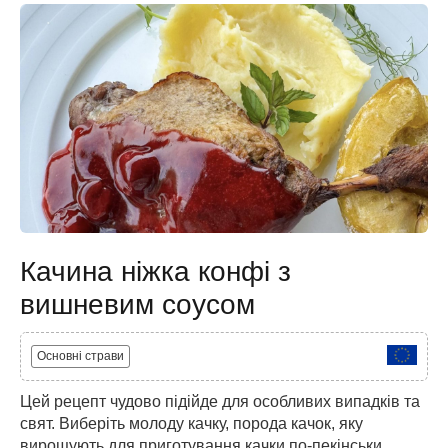
Качина ніжка конфі з
вишневим соусом
Основні страви
Цей рецепт чудово підійде для особливих випадків та
свят. Виберіть молоду качку, порода качок, яку
вирощують для приготування качки по-пекінськи,