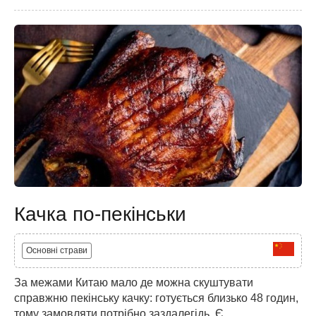
Качка по-пекінськи
Основні страви
За межами Китаю мало де можна скуштувати
справжню пекінську качку: готується близько 48 годин,
тому замовляти потрібно заздалегідь. Є...