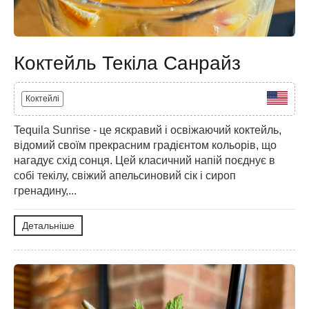
Коктейль Текіла Санрайз
Коктейлі
Tequila Sunrise - це яскравий і освіжаючий коктейль,
відомий своїм прекрасним градієнтом кольорів, що
нагадує схід сонця. Цей класичний напій поєднує в
собі текілу, свіжий апельсиновий сік і сироп
гренадину,...
Детальніше