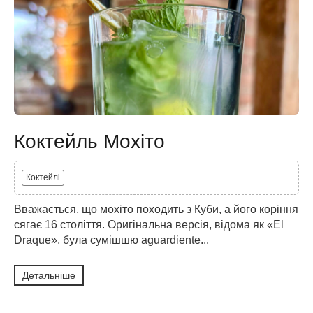
Коктейль Мохіто
Коктейлі
Вважається, що мохіто походить з Куби, а його коріння
сягає 16 століття. Оригінальна версія, відома як «El
Draque», була сумішшю aguardiente...
Детальніше