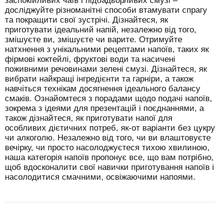
заспокійливих чаїв і підбадьорливих смузі –
досліджуйте різноманітні способи втамувати спрагу
та покращити свої зустрічі. Дізнайтеся, як
приготувати ідеальний напій, незалежно від того,
змішуєте ви, змішуєте чи варите. Отримуйте
натхнення з унікальними рецептами напоїв, таких як
фірмові коктейлі, фруктові води та насичені
поживними речовинами зелені смузі. Дізнайтеся, як
вибрати найкращі інгредієнти та гарніри, а також
навчіться технікам досягнення ідеального балансу
смаків. Ознайомтеся з порадами щодо подачі напоїв,
зокрема з ідеями для презентацій і поєднаннями, а
також дізнайтеся, як приготувати напої для
особливих дієтичних потреб, як-от варіанти без цукру
чи алкоголю. Незалежно від того, чи ви влаштовуєте
вечірку, чи просто насолоджуєтеся тихою хвилиною,
наша категорія напоїв пропонує все, що вам потрібно,
щоб вдосконалити свої навички приготування напоїв і
насолодитися смачними, освіжаючими напоями.