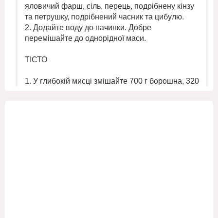
яловичий фарш, сіль, перець, подрібнену кінзу
та петрушку, подрібнений часник та цибулю.
2. Додайте воду до начинки. Добре
перемішайте до однорідної маси.
ТІСТО
1. У глибокій мисці змішайте 700 г борошна, 320
мл холодної води та ½ ч. л. солі. Замісіть
однорідне круте тісто.
2. Помістіт
...
Переглянути більше