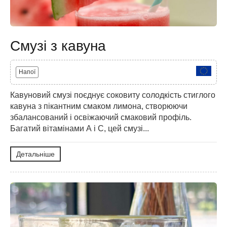
Смузі з кавуна
Напої
Кавуновий смузі поєднує соковиту солодкість стиглого
кавуна з пікантним смаком лимона, створюючи
збалансований і освіжаючий смаковий профіль.
Багатий вітамінами А і С, цей смузі...
Детальніше