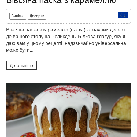
Вівсяна паска з карамеллю
Випічка
Десерти
Вівсяна паска з карамеллю (паска) - смачний десерт
до вашого столу на Великдень. Білкова глазур, яку я
даю вам у цьому рецепті, надзвичайно універсальна і
може бути...
Детальніше