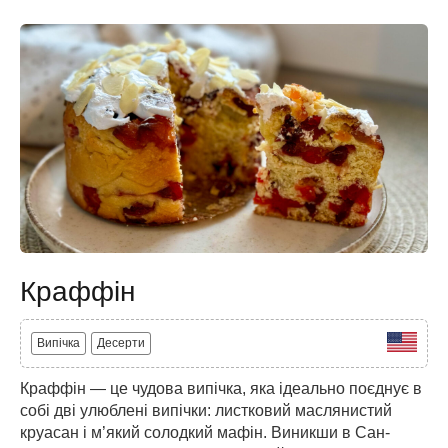
Краффін
Випічка
Десерти
Краффін — це чудова випічка, яка ідеально поєднує в
собі дві улюблені випічки: листковий маслянистий
круасан і м’який солодкий мафін. Виникши в Сан-