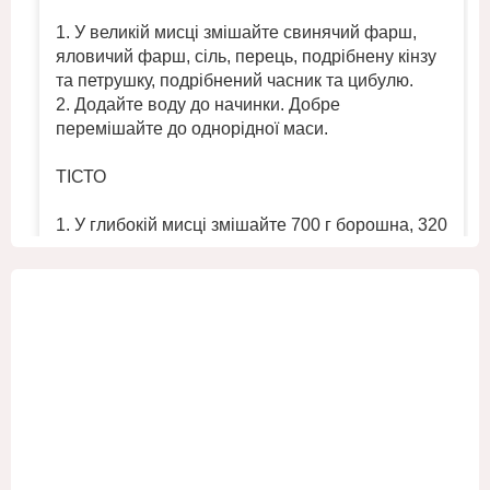
1. У великій мисці змішайте свинячий фарш,
яловичий фарш, сіль, перець, подрібнену кінзу
та петрушку, подрібнений часник та цибулю.
2. Додайте воду до начинки. Добре
перемішайте до однорідної маси.
ТІСТО
1. У глибокій мисці змішайте 700 г борошна, 320
мл холодної води та ½ ч. л. солі. Замісіть
однорідне круте тісто.
2. Помістіт
...
Переглянути більше