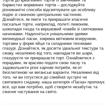
тортів до креативних тортів із зайчиками та
барвистих морквяних тортів – досліджуйте
різноманітні способи відсвяткувати цю особливу
подію зі смачною центральною частиною.
Дізнайтеся, як пекти та прикрашати класичні
пасхальні торти, наприклад, политі лимоном,
шоколадні гнізда та вершковий чізкейк зі святковими
начинками. Надихніться унікальними ідеями
великодньої паски, зокрема квітковим візерунком,
тортами у формі яйця та складними техніками
глазурі. Дізнайтеся, як досягти ідеальної текстури та
смаку, незалежно від того, накладаєте ви шари,
глазуруєте чи прикрашаєте торт. Ознайомтеся з
порадами, як красиво подати свою паску та
задовольнити різні харчові потреби, як-от
безглютенові чи веганські варіанти. Незалежно від
того, чи ви готуєтеся до сімейної зустрічі чи
святкового сніданку, наша категорія «Паска» пропонує
все, що вам потрібно, щоб створити незабутнє та
смачне частування на свято.