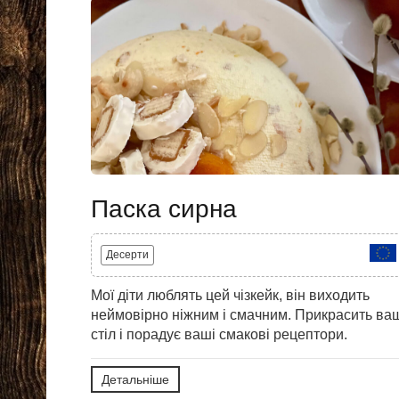
Паска сирна
Десерти
Мої діти люблять цей чізкейк, він виходить
неймовірно ніжним і смачним. Прикрасить ва
стіл і порадує ваші смакові рецептори.
Детальніше