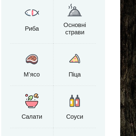
Основні
Риба
страви
M'ясо
Піца
Салати
Соуси