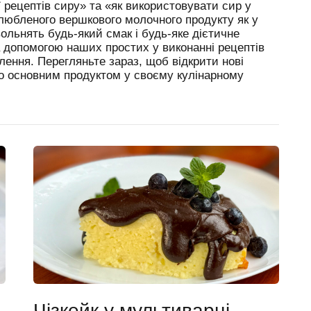
еї рецептів сиру» та «як використовувати сир у
 улюбленого вершкового молочного продукту як у
вольнять будь-який смак і будь-яке дієтичне
 допомогою наших простих у виконанні рецептів
лення. Перегляньте зараз, щоб відкрити нові
о основним продуктом у своєму кулінарному
Чізкейк у мультиварці