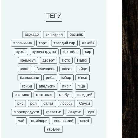
ТЕГИ
авокадо
випікання
базилік
яловичина
торт
твердий сир
чізкейк
курка
куряча грудка
коктейль
сир
крем-суп
десерт
тісто
Напої
качка
Великдень
паска
яйце
баклажани
риба
імбир
м'ясо
гриби
апельсин
пиріг
піца
свинина
картопля
гарбуз
швидкий
рис
рол
салат
лосось
Соуси
Морепродукти
креветки
Закуски
суп
чай
помідори
веганський
овочі
кабачки