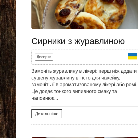
Сирники з журавлиною
Десерти
Замочіть журавлину в лікері: перш ніж додати
сушену журавлину в тісто для чізкейку,
замочіть її в ароматизованому лікері або ромі.
Це додає тонкого випивного смаку та
наповнює...
Детальніше