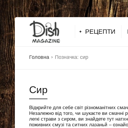
РЕЦЕПТИ
Головна
Позначка:
сир
Сир
Відкрийте для себе світ різноманітних смач
Незалежно від того, чи шукаєте ви смачні 
легкі страви з сиром, ви знайдете тут натх
поживних смузі та ситних лазаньй – ознай