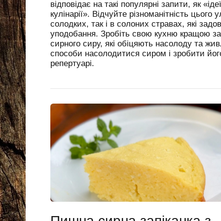
відповідає на такі популярні запити, як «ід
кулінарії». Відчуйте різноманітність цього
солодких, так і в солоних стравах, які задо
уподобання. Зробіть свою кухню кращою за
сирного сиру, які обіцяють насолоду та жив
способи насолодитися сиром і зробити йог
репертуарі.
Пишна сирна запіканка з