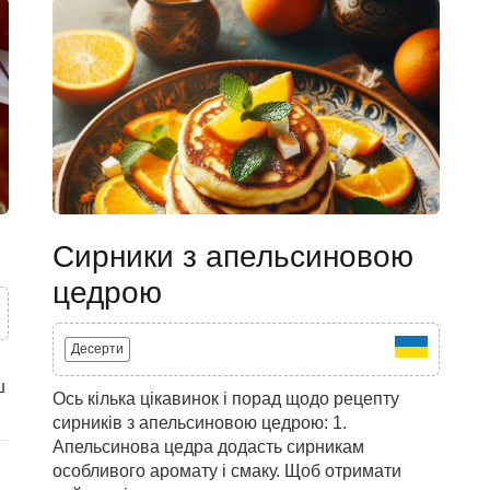
Сирники з апельсиновою
цедрою
Десерти
ш
Ось кілька цікавинок і порад щодо рецепту
сирників з апельсиновою цедрою: 1.
Апельсинова цедра додасть сирникам
особливого аромату і смаку. Щоб отримати