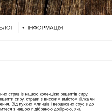
БЛОГ
ІНФОРМАЦІЯ
них страв із нашою колекцією рецептів сиру.
рецепти сиру, страви з високим вмістом білка чи
нення. Від пухких млинців і вершкових соусів до
омтеся з нашою підібраною добіркою, яка