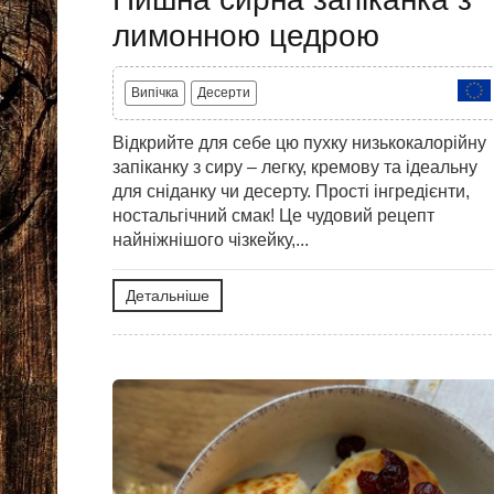
лимонною цедрою
Випічка
Десерти
Відкрийте для себе цю пухку низькокалорійну
запіканку з сиру – легку, кремову та ідеальну
для сніданку чи десерту. Прості інгредієнти,
ностальгічний смак! Це чудовий рецепт
найніжнішого чізкейку,...
Детальніше