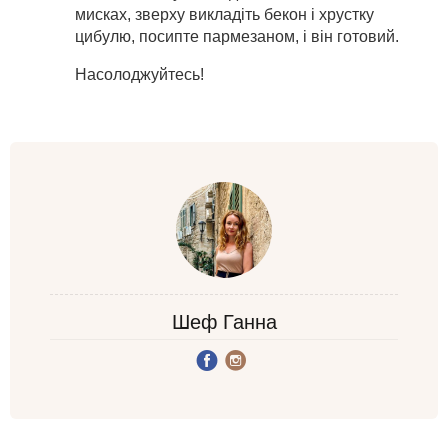
мисках, зверху викладіть бекон і хрустку
цибулю, посипте пармезаном, і він готовий.
Насолоджуйтесь!
Шеф Ганна