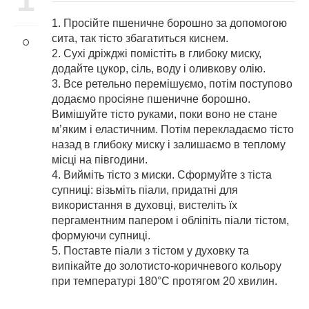
1. Просійте пшеничне борошно за допомогою
сита, так тісто збагатиться киснем.
2. Сухі дріжджі помістіть в глибоку миску,
додайте цукор, сіль, воду і оливкову олію.
3. Все ретельно перемішуємо, потім поступово
додаємо просіяне пшеничне борошно.
Вимішуйте тісто руками, поки воно не стане
м’яким і еластичним. Потім перекладаємо тісто
назад в глибоку миску і залишаємо в теплому
місці на півгодини.
4. Вийміть тісто з миски. Сформуйте з тіста
супниці: візьміть піали, придатні для
використання в духовці, вистеліть їх
пергаментним папером і обліпіть піали тістом,
формуючи супниці.
5. Поставте піали з тістом у духовку та
випікайте до золотисто-коричневого кольору
при температурі 180°C протягом 20 хвилин.