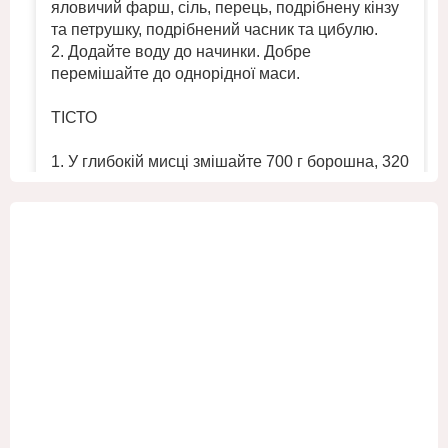
яловичий фарш, сіль, перець, подрібнену кінзу
та петрушку, подрібнений часник та цибулю.
2. Додайте воду до начинки. Добре
перемішайте до однорідної маси.
ТІСТО
1. У глибокій мисці змішайте 700 г борошна, 320
мл холодної води та ½ ч. л. солі. Замісіть
однорідне круте тісто.
2. Помістіт
...
Переглянути більше