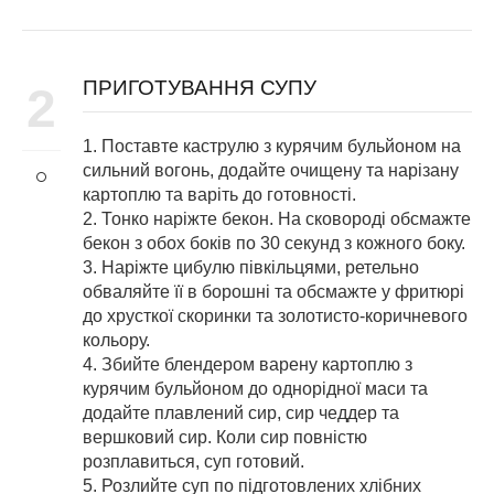
ПРИГОТУВАННЯ СУПУ
2
1. Поставте каструлю з курячим бульйоном на
сильний вогонь, додайте очищену та нарізану
картоплю та варіть до готовності.
2. Тонко наріжте бекон. На сковороді обсмажте
бекон з обох боків по 30 секунд з кожного боку.
3. Наріжте цибулю півкільцями, ретельно
обваляйте її в борошні та обсмажте у фритюрі
до хрусткої скоринки та золотисто-коричневого
кольору.
4. Збийте блендером варену картоплю з
курячим бульйоном до однорідної маси та
додайте плавлений сир, сир чеддер та
вершковий сир. Коли сир повністю
розплавиться, суп готовий.
5. Розлийте суп по підготовлених хлібних