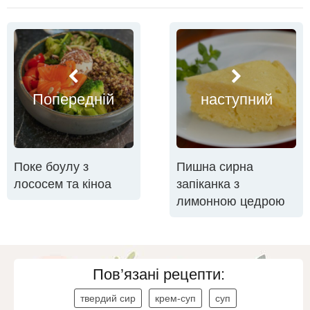
Попередній
наступний
Поке боулу з
Пишна сирна
лососем та кіноа
запіканка з
лимонною цедрою
Пов’язані рецепти:
твердий сир
крем-суп
суп