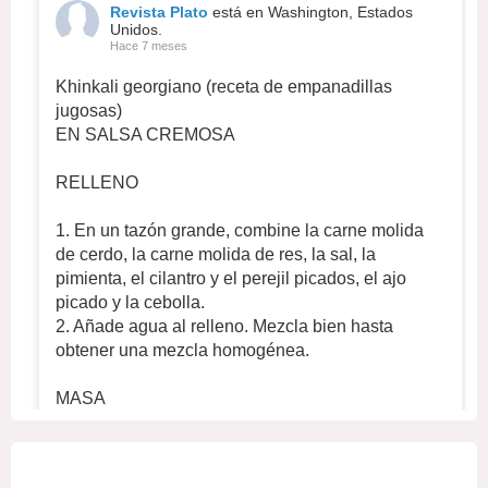
Revista Plato
está en Washington, Estados
Unidos.
Hace 7 meses
Khinkali georgiano (receta de empanadillas
jugosas)
EN SALSA CREMOSA
RELLENO
1. En un tazón grande, combine la carne molida
de cerdo, la carne molida de res, la sal, la
pimienta, el cilantro y el perejil picados, el ajo
picado y la cebolla.
2. Añade agua al relleno. Mezcla bien hasta
obtener una mezcla homogénea.
MASA
1. En un recipiente hondo, mezcle 700 g de
harina, 320 ml de agua fría y ½ cucharadita
...
Ver