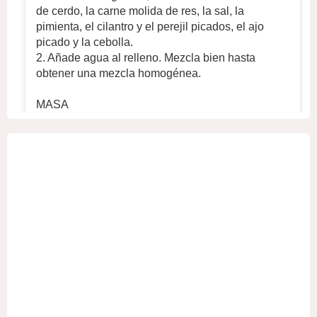
de cerdo, la carne molida de res, la sal, la
pimienta, el cilantro y el perejil picados, el ajo
picado y la cebolla.
2. Añade agua al relleno. Mezcla bien hasta
obtener una mezcla homogénea.
MASA
1. En un recipiente hondo, mezcle 700 g de
harina, 320 ml de agua fría y ½ cucharadita
...
Ver
más