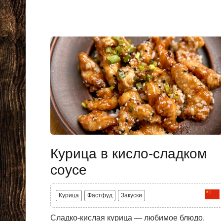
Курица в кисло-сладком
соусе
Курица
Фастфуд
Закуски
Сладко-кислая курица — любимое блюдо,