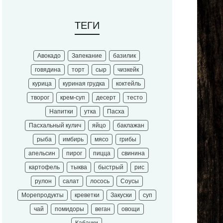
ТЕГИ
Авокадо
Запекание
базилик
говядина
торт
сыр
чизкейк
курица
куриная грудка
коктейль
творог
крем-суп
десерт
тесто
Напитки
утка
Пасха
Пасхальный кулич
яйцо
баклажан
рыба
имбирь
мясо
грибы
апельсин
пирог
пицца
свинина
картофель
тыква
быстрый
рис
рулон
салат
лосось
Соусы
Морепродукты
креветки
Закуски
суп
чай
помидоры
веган
овощи