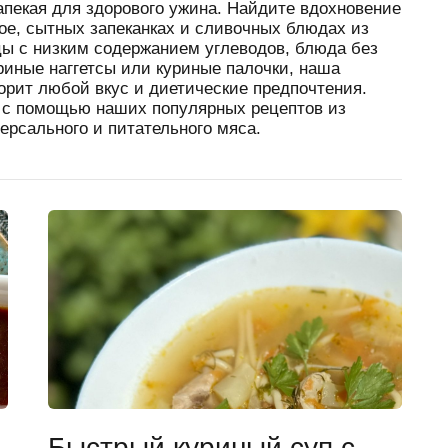
запекая для здорового ужина. Найдите вдохновение
ое, сытных запеканках и сливочных блюдах из
цы с низким содержанием углеводов, блюда без
уриные наггетсы или куриные палочки, наша
орит любой вкус и диетические предпочтения.
 с помощью наших популярных рецептов из
ерсального и питательного мяса.
Быстрый куриный суп с