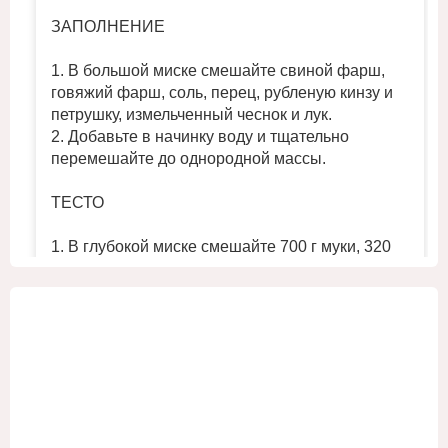
ЗАПОЛНЕНИЕ
1. В большой миске смешайте свиной фарш,
говяжий фарш, соль, перец, рубленую кинзу и
петрушку, измельченный чеснок и лук.
2. Добавьте в начинку воду и тщательно
перемешайте до однородной массы.
ТЕСТО
1. В глубокой миске смешайте 700 г муки, 320
мл холодной воды и ½ ч. л. соли. Замесите
однородное плотное тесто.
2. Поместите тесто в холодильник на 30 минут,
...
Смотреть больше