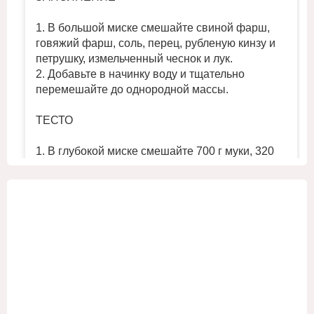
1. В большой миске смешайте свиной фарш,
говяжий фарш, соль, перец, рубленую кинзу и
петрушку, измельченный чеснок и лук.
2. Добавьте в начинку воду и тщательно
перемешайте до однородной массы.
ТЕСТО
1. В глубокой миске смешайте 700 г муки, 320
мл холодной воды и ½ ч. л. соли. Замесите
однородное плотное тесто.
2. Поместите тесто в холодильник на 30 минут,
...
Смотреть больше