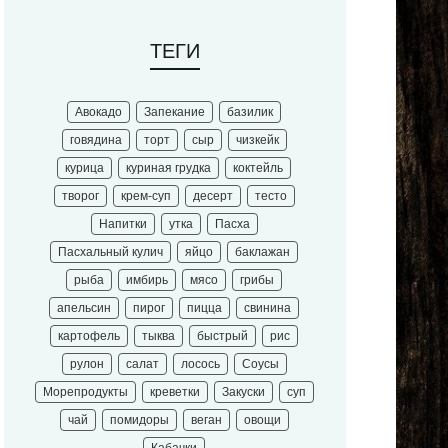
ТЕГИ
Авокадо
Запекание
базилик
говядина
торт
сыр
чизкейк
курица
куриная грудка
коктейль
творог
крем-суп
десерт
тесто
Напитки
утка
Пасха
Пасхальный кулич
яйцо
баклажан
рыба
имбирь
мясо
грибы
апельсин
пирог
пицца
свинина
картофель
тыква
быстрый
рис
рулон
салат
лосось
Соусы
Морепродукты
креветки
Закуски
суп
чай
помидоры
веган
овощи