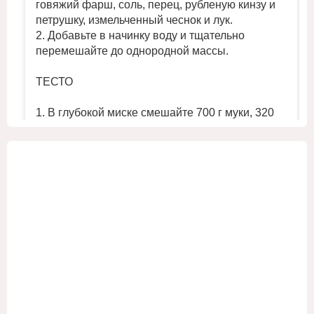
говяжий фарш, соль, перец, рубленую кинзу и
петрушку, измельченный чеснок и лук.
2. Добавьте в начинку воду и тщательно
перемешайте до однородной массы.
ТЕСТО
1. В глубокой миске смешайте 700 г муки, 320
мл холодной воды и ½ ч. л. соли. Замесите
однородное плотное тесто.
2. Поместите тесто в холодильник на 30 минут,
...
Смотреть больше