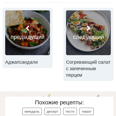
предыдущий
следующий
Аджапсандали
Согревающий салат
с запеченным
перцем
Похожие рецепты:
миндаль
десерт
тесто
пирог