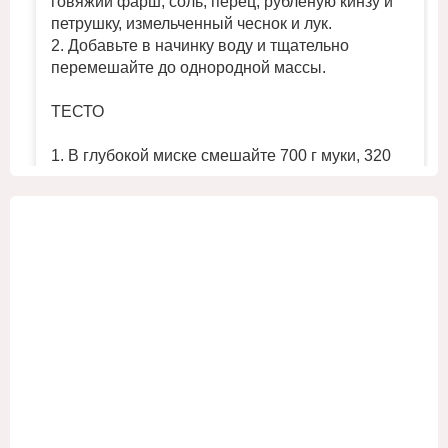
говяжий фарш, соль, перец, рубленую кинзу и
петрушку, измельченный чеснок и лук.
2. Добавьте в начинку воду и тщательно
перемешайте до однородной массы.
ТЕСТО
1. В глубокой миске смешайте 700 г муки, 320
мл холодной воды и ½ ч. л. соли. Замесите
однородное плотное тесто.
2. Поместите тесто в холодильник на 30 минут,
...
Смотреть больше