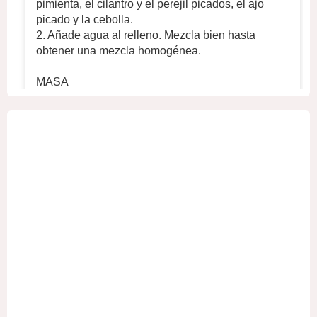
pimienta, el cilantro y el perejil picados, el ajo
picado y la cebolla.
2. Añade agua al relleno. Mezcla bien hasta
obtener una mezcla homogénea.
MASA
1. En un recipiente hondo, mezcle 700 g de
harina, 320 ml de agua fría y ½ cucharadita
...
Ver
más