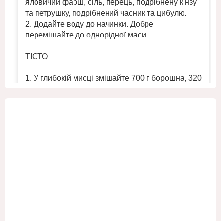
яловичий фарш, сіль, перець, подрібнену кінзу
та петрушку, подрібнений часник та цибулю.
2. Додайте воду до начинки. Добре
перемішайте до однорідної маси.
ТІСТО
1. У глибокій мисці змішайте 700 г борошна, 320
мл холодної води та ½ ч. л. солі. Замісіть
однорідне круте тісто.
2. Помістіт
...
Переглянути більше