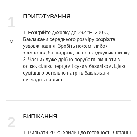
ПРИГОТУВАННЯ
1
1. Розігрійте духовку до 392 °F (200 C).
Баклажани середнього розміру розріжте
уздовж навпіл. Зробіть ножем глибокі
хрестоподібні надрізи, не пошкоджуючи шкірку.
2. Часник дуже дрібно порубати, змішати з
олією, сіллю, перцем і сухим базиліком. Цією
сумішшю ретельно натріть баклажани і
викладіть на лист
ВИПІКАННЯ
2
1. Випікати 20-25 хвилин до готовності. Останні