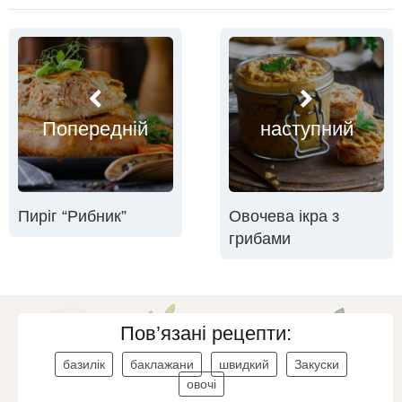
Попередній
наступний
Пиріг “Рибник”
Овочева ікра з
грибами
Пов’язані рецепти:
базилік
баклажани
швидкий
Закуски
овочі