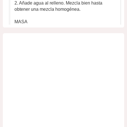
2. Añade agua al relleno. Mezcla bien hasta
obtener una mezcla homogénea.
MASA
1. En un recipiente hondo, mezcle 700 g de
harina, 320 ml de agua fría y ½ cucharadita
...
Ver
más
+2