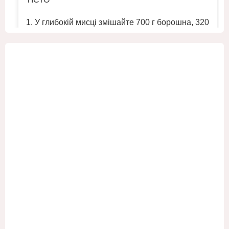
1. У глибокій мисці змішайте 700 г борошна, 320
мл холодної води та ½ ч. л. солі. Замісіть
однорідне круте тісто.
2. Помістіт
...
Переглянути більше
+2
Переглянути на Facebook
·
Поділіться