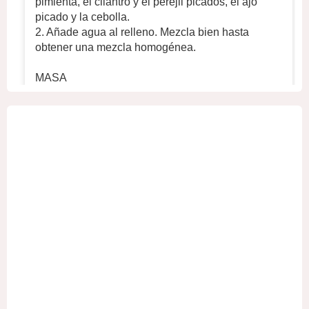
pimienta, el cilantro y el perejil picados, el ajo
picado y la cebolla.
2. Añade agua al relleno. Mezcla bien hasta
obtener una mezcla homogénea.
MASA
1. En un recipiente hondo, mezcle 700 g de
harina, 320 ml de agua fría y ½ cucharadita
...
Ver
más