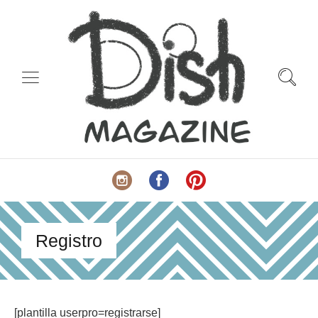
Registro
[plantilla userpro=registrarse]